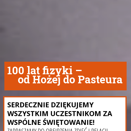
100 lat fizyki –
od Hożej do Pasteura
SERDECZNIE DZIĘKUJEMY
WSZYSTKIM UCZESTNIKOM ZA
WSPÓLNE ŚWIĘTOWANIE!
ZAPRASZAMY DO OBEJRZENIA
ZDJĘĆ I RELACJI